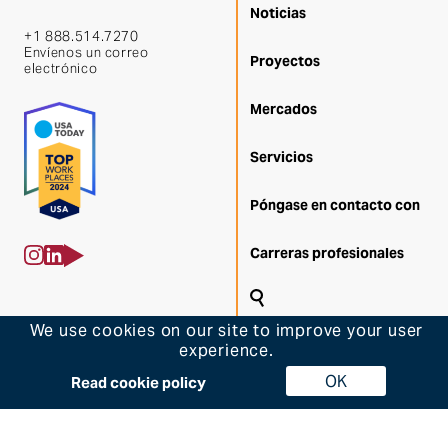
Noticias
+1 888.514.7270
Envíenos un correo
Proyectos
electrónico
Mercados
Servicios
Póngase en contacto con
Carreras profesionales
Buscar en
We use cookies on our site to improve your user
Volver
experience.
© 2026 Dennis Group
OK
Volver arriba
Read cookie policy
También de interés
Oportunidades de carrera en el Proceso Diseño-Construcción