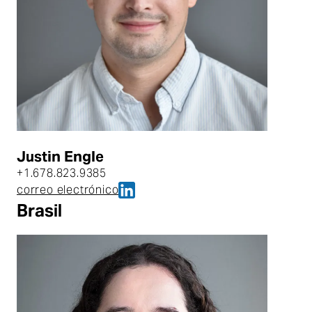
Justin Engle
+1.678.823.9385
Justin Engle en LinkedIn
correo electrónico
Justin Engle
Brasil