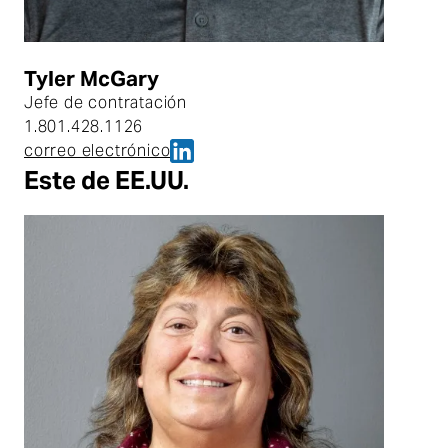
Tyler McGary
Jefe de contratación
1.801.428.1126
Tyler McGary en LinkedIn
correo electrónico
Tyler McGary
Este de EE.UU.