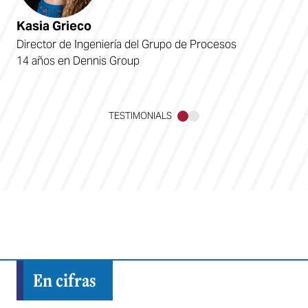
Kasia Grieco
Director de Ingeniería del Grupo de Procesos
14 años en Dennis Group
TESTIMONIALS
1
2
En cifras