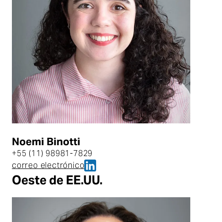
Noemi Binotti
+55 (11) 98981-7829
Noemi Binotti en LinkedIn
correo electrónico
Noemi Binotti
Oeste de EE.UU.