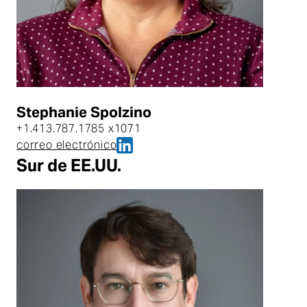
Stephanie Spolzino
+1.413.787.1785 x1071
Stephanie Spolzino en LinkedIn
correo electrónico
Stephanie Spolzino
Sur de EE.UU.