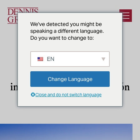
Ir al contenido principal
Abrir e
We've detected you might be
speaking a different language.
Do you want to change to:
EN
SÃO PAULO, BRASIL
Diseño y construcción de
Change Language
instalaciones de alimentación
Close and do not switch language
y bebidas en Brasil