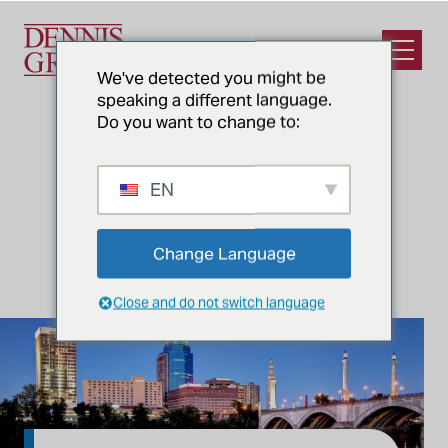
Ir al contenido principal
Abrir e
We've detected you might be
speaking a different language.
Do you want to change to:
EN
SPRINGFIELD, MA
Nuestra sede
Change Language
Close and do not switch language