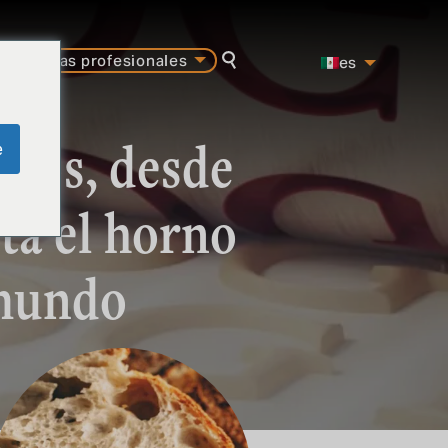
carreras profesionales
es
buscar en
pt
en
ctos, desde
e
ta el horno
 mundo