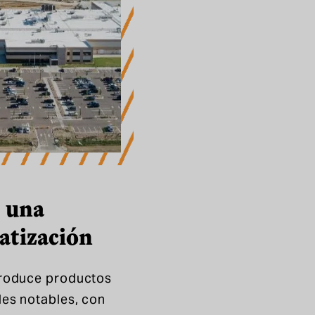
s una
atización
produce productos
es notables, con