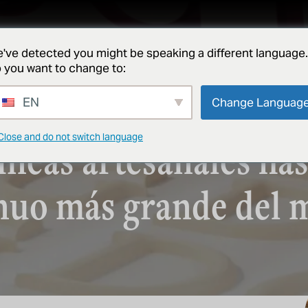
proyectos
acerca de
noticias
póngase en contacto con
've detected you might be speaking a different language.
 you want to change to:
PANADERÍA
n todo tipo de produ
EN
Change Languag
Close and do not switch language
íneas artesanales has
nuo más grande del