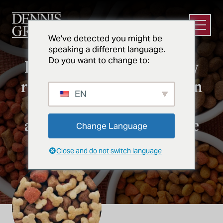
Ir al contenido principal
Abrir e
We've detected you might be
ALIMENTOS PARA MASCOTAS
speaking a different language.
Do you want to change to:
Experiencia en ingeniería y
rapidez de comercialización
EN
para la elaboración de
alimentos para animales de
Change Language
compañía
Close and do not switch language