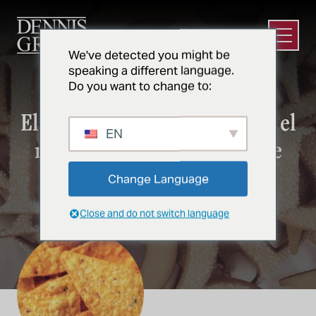
Ir al contenido principal
Abrir e
We've detected you might be
speaking a different language.
Do you want to change to:
APERITIVOS
El futuro de la ingeniería en el
EN
mundo de la fabricación de
aperitivos
Change Language
Close and do not switch language