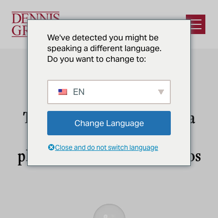
Ir al contenido principal
Abrir e
We've detected you might be
speaking a different language.
Do you want to change to:
DISEÑO CONCEPTUAL Y PLANES
EN
MAESTROS
Trace un camino claro para
Change Language
sus operaciones con una
Close and do not switch language
planificación basada en datos
Estudios de viabilidad y diseño
conceptual de instalaciones de
alimentos y bebidas