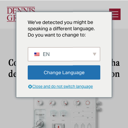
Ir al contenido principal
Abrir e
We've detected you might be
speaking a different language.
Do you want to change to:
CQV & PUESTA EN MARCHA
EN
Consiga una puesta en marcha
de instalaciones verticales con
Change Language
CQV
Close and do not switch language
Puesta en marcha de la producción
de alimentos y bebidas
El éxito de la puesta en servicio comienza con
una planificación cuidadosa y una ejecución