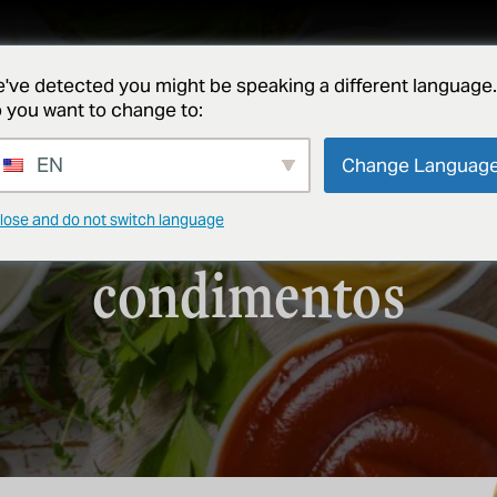
serviços
projetos
sobre
notícias e ideias
contato
've detected you might be speaking a different language.
 you want to change to:
MOLHOS E CONDIMENTOS
EN
Change Languag
ênico para produção
lose and do not switch language
condimentos