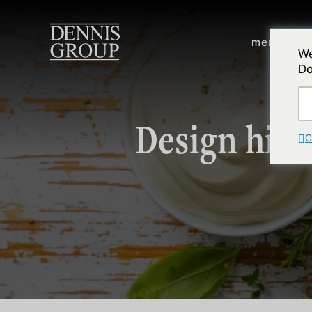
Ir para o conteúdo principal
mercados
We
Do
Design higi
C