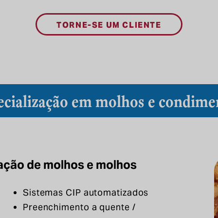
TORNE-SE UM CLIENTE
ecialização em molhos e condime
cação de molhos e molhos
Sistemas CIP automatizados
Preenchimento a quente /