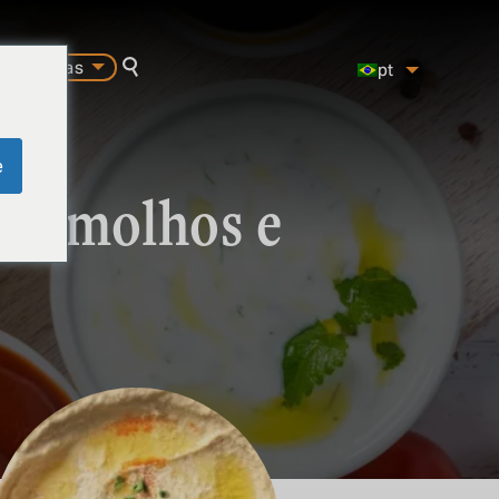
carreiras
pt
pesquisa
es
en
e
 de molhos e