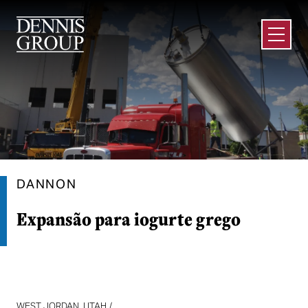
Ir para o conteúdo principal
Abrir m
DANNON
Expansão para iogurte grego
WEST JORDAN, UTAH