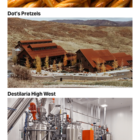
Dot’s Pretzels
Destilaria High West