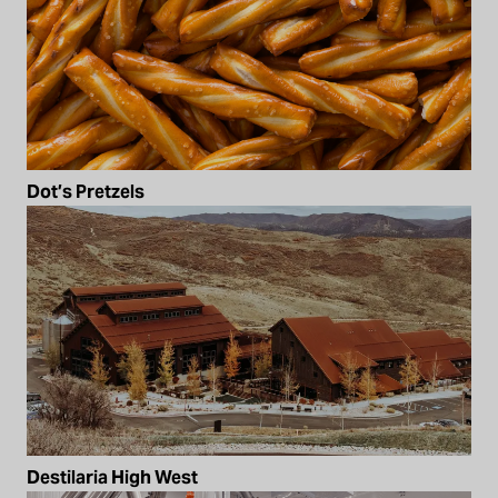
Dot’s Pretzels
Destilaria High West