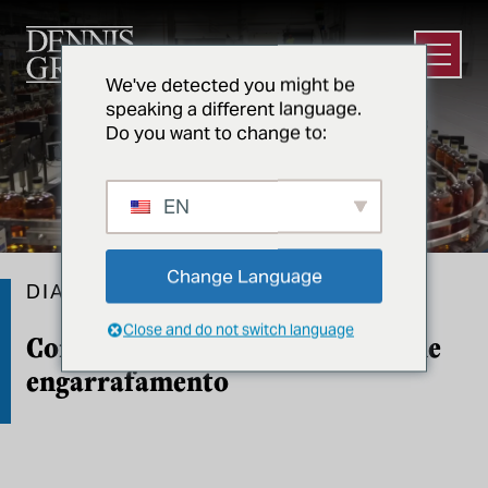
Ir para o conteúdo principal
Abrir m
We've detected you might be
speaking a different language.
Do you want to change to:
EN
Change Language
DIAGEO
Close and do not switch language
Conversão de armazém em sala de
engarrafamento