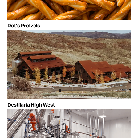
Dot’s Pretzels
Destilaria High West