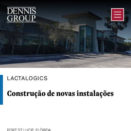
Ir para o conteúdo principal
Abrir m
LACTALOGICS
Construção de novas instalações
PORT ST LUCIE, FLÓRIDA