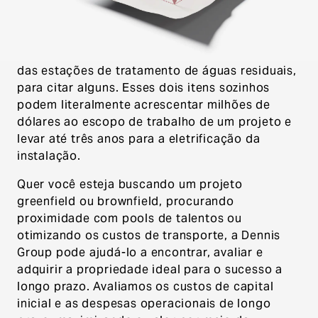
custos ocultos na compra de uma instalação
que estão bem fora do escopo de um corretor
de imóveis para validar ou até mesmo perguntar
sobre eles, como a capacidade da subestação e
das estações de tratamento de águas residuais,
para citar alguns. Esses dois itens sozinhos
podem literalmente acrescentar milhões de
dólares ao escopo de trabalho de um projeto e
levar até três anos para a eletrificação da
instalação.
Quer você esteja buscando um projeto
greenfield ou brownfield, procurando
proximidade com pools de talentos ou
otimizando os custos de transporte, a Dennis
Group pode ajudá-lo a encontrar, avaliar e
adquirir a propriedade ideal para o sucesso a
longo prazo. Avaliamos os custos de capital
inicial e as despesas operacionais de longo