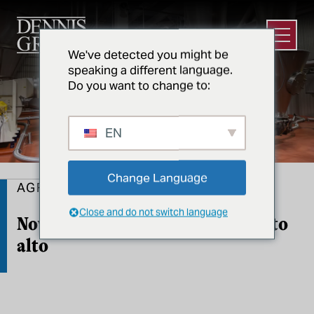
Ir para o conteúdo principal
Abrir m
We've detected you might be
speaking a different language.
Do you want to change to:
EN
Change Language
AGRIMARK
Close and do not switch language
Novo secador por spray de formato
alto