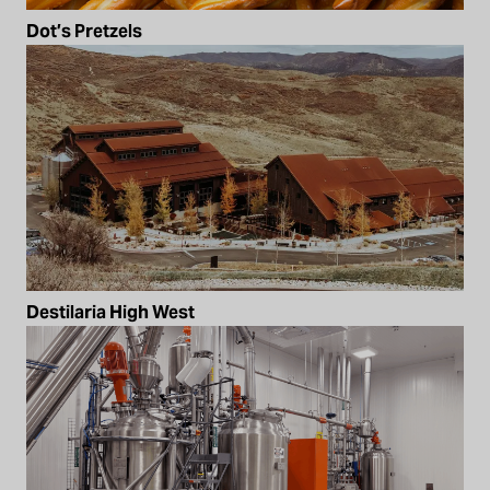
Dot’s Pretzels
Destilaria High West