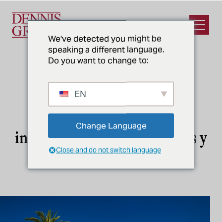
Ir al contenido principal
Abrir e
We've detected you might be
speaking a different language.
Do you want to change to:
EN
SAN DIEGO, CA
Diseño y construcción de
Change Language
instalaciones para alimentos y
Close and do not switch language
bebidas en San Diego