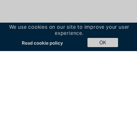
We use cookies on our site to improve your user
experience.
OK
Read cookie policy
Acerca de
Noticias
+1 888.514.7270
Envíenos un correo
Proyectos
electrónico
Mercados
Servicios
Póngase en contacto con
Carreras profesionales