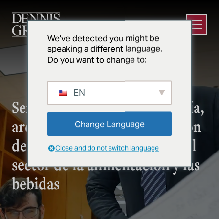
Ir al contenido principal
Abrir e
We've detected you might be
speaking a different language.
Do you want to change to:
EN
Servicios de diseño ingeniería,
arquitectónico y construcción
Change Language
de confianza y probados en el
Close and do not switch language
sector de la alimentación y las
bebidas