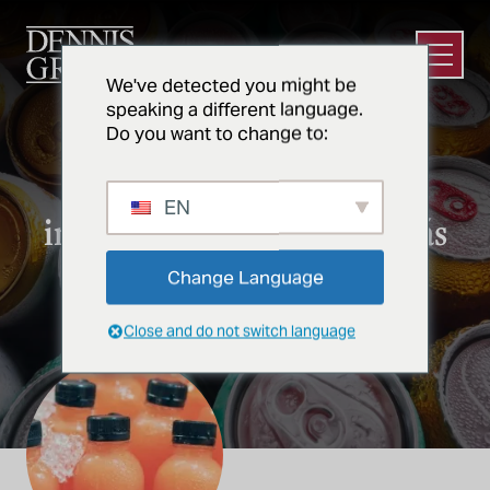
Ir al contenido principal
Abrir e
We've detected you might be
speaking a different language.
Do you want to change to:
BEBIDAS
Diseñar y construir
EN
instalaciones de bebidas más
inteligentes y sostenibles
Change Language
Close and do not switch language