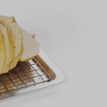
Diseño de sistemas de proceso,
incluidos los balances de masa y
energía, e identificación de los
puntos críticos de control del
proceso.
Selección de la norma de diseño
sanitario adaptada a los requisitos
del proyecto y al cumplimiento de la
normativa
Elaboración de especificaciones de
equipos y recomendación de
proveedores cualificados
Sistemas de apoyo al diseño no
suministrados por los fabricantes de
equipos