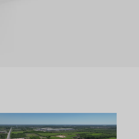
Integrar las operaciones de la unidad
para garantizar una coordinación sin
fisuras entre disciplinas.