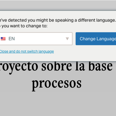
proyectos
acerca de
noticias
póngase en contacto con
've detected you might be speaking a different language.
 you want to change to:
EN
Change Languag
DISEÑO DEL PROCESO
Close and do not switch language
oyecto sobre la base
procesos
ntas de
os y Bebidas