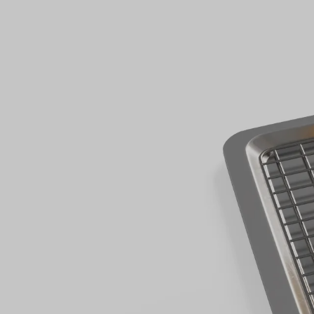
Independientemente del producto que saq
proyectos de alimentación y bebidas se e
mantener la calidad y seguridad del prod
fabricación, optimizar la eficacia y reduc
rápida evolución de las demandas de los
del mercado.
En Dennis Group, nuestra experiencia fund
de procesos de alimentos y bebidas. Nue
constituye un tercio de nuestro personal 
diseño de procesos higiénicos, eficientes 
equipamiento y los niveles de automatiz
su proyecto con éxito. Aportamos década
de plantas de procesamiento de alimentos
cumplir con los requisitos operativos y re