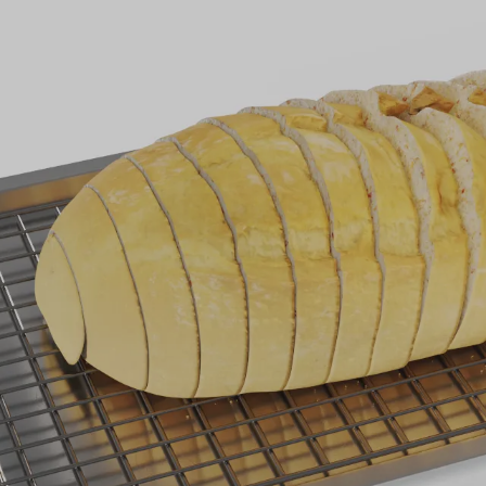
ue al mercado, todos los
nfrentan a los mismos retos:
ucto durante el proceso de
ir los residuos adaptándose a la
 consumidores y las tendencias
amental reside en la ingeniería
stro equipo de procesos, que
técnico, son expertos en el
e innovadores, utilizando el
ación adecuados para entregar
s de experiencia en el diseño
, ayudando a los clientes a
gulatorios.