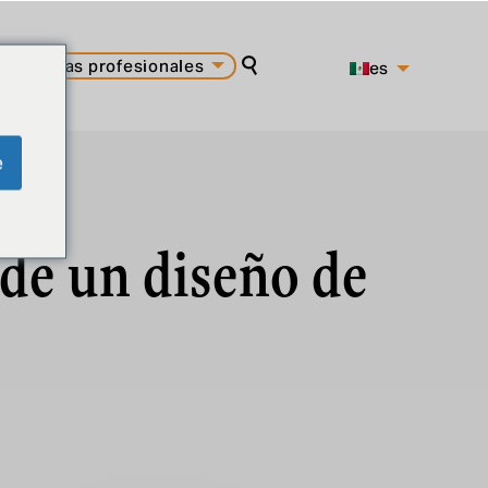
carreras profesionales
es
buscar en
pt
en
e
 de un diseño de
Experiencia