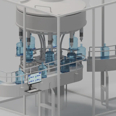
 de paneles de control y el
e sistemas PLC y SCADA, lo que
 las instalaciones.
er una mayor visibilidad en
el seguimiento de los tiempos de
somos totalmente neutrales en
oramos sin problemas con los
e prefieran nuestros clientes
cada proyecto.