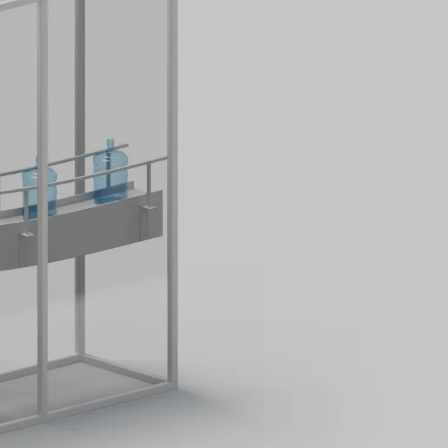
control
Arquitecto de redes y sistemas de
control.
Controles basados en PLC y PC
Desarrollo de especificaciones
funcionales
Dividir, redondear, laminar
Especificación de instrumentación y
dispositivos de campo
Automatización e integración
Sistemas HMI y SCADA
Integración ERP/MES
Gestión de recetas