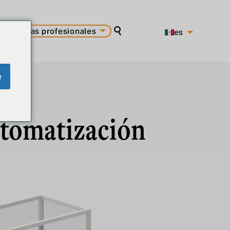
carreras profesionales
es
buscar en
pt
en
e
utomatización
Experiencia
Diseño y desarrollo de sistemas de
control
Diseño eléctrico del sistema de