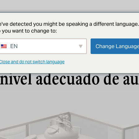
proyectos
acerca de
noticias
póngase en contacto con
've detected you might be speaking a different language.
 you want to change to:
EN
Change Languag
CONTROLES Y AUTOMATIZACIÓN
Close and do not switch language
 nivel adecuado de a
ación puede ayudarle a mejorar
labilidad en la producción de
o de automatización. Ofrecemos