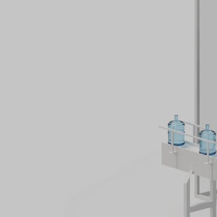
experiencia integral, desde la fabricación
diseño de redes hasta la configuración d
permite una integración perfecta en todas
Hemos ayudado a muchos clientes a obten
tiempo real de los datos de producción, 
inactividad y el rendimiento de las líneas.
Aunque ofrecemos amplias capacidades, 
cuanto a equipos y proveedores, y colab
equipos de control internos o externos qu
para garantizar la solución óptima para 