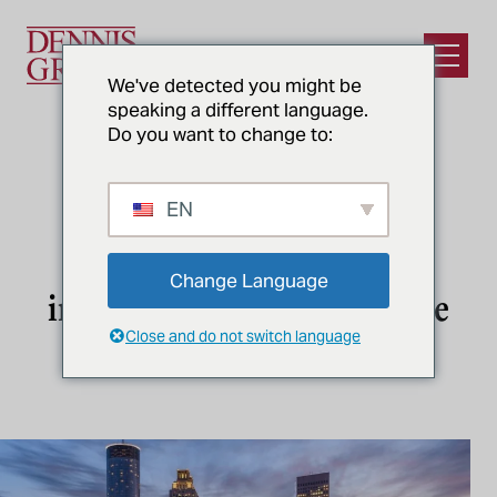
Ir para o conteúdo principal
Abrir m
We've detected you might be
speaking a different language.
Do you want to change to:
EN
ATLANTA, GA
Projeto e construção de
Change Language
instalações para alimentos e
Close and do not switch language
bebidas em Atlanta