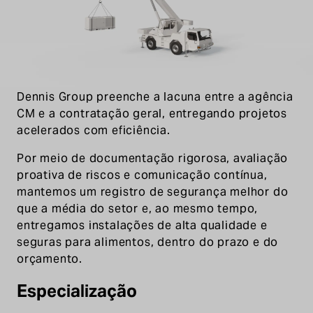
construção de ponta a ponta, colaborando
estreitamente com as equipes de projeto e
design para manter os projetos dentro do
cronograma e do orçamento. Operando com
total transparência de custos e cronograma, a
Dennis Group preenche a lacuna entre a agência
CM e a contratação geral, entregando projetos
acelerados com eficiência.
Por meio de documentação rigorosa, avaliação
proativa de riscos e comunicação contínua,
mantemos um registro de segurança melhor do
que a média do setor e, ao mesmo tempo,
entregamos instalações de alta qualidade e
seguras para alimentos, dentro do prazo e do
orçamento.
Especialização