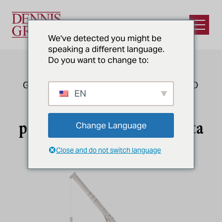
Ir para o conteúdo principal
Abrir m
We've detected you might be
speaking a different language.
Do you want to change to:
GERENCIAMENTO DE CONSTRUÇÃO
EN
Supervisão especializada
para uma execução perfeita
Change Language
do projeto
Close and do not switch language
Gerenciamento de construção para
instalações de alimentos e bebidas
Nossos dedicados gerentes de construção e
segurança fornecem gerenciamento de