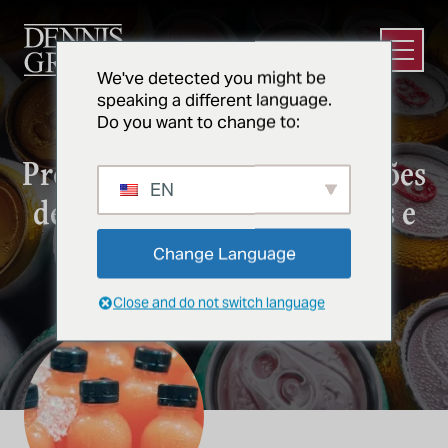
Ir para o conteúdo principal
Abrir m
We've detected you might be
speaking a different language.
Do you want to change to:
BEBIDAS
Projetar e construir instalações
EN
de bebidas mais inteligentes e
sustentáveis
Change Language
Close and do not switch language