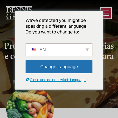
Ir para o conteúdo principal
Abrir m
We've detected you might be
speaking a different language.
Do you want to change to:
PRODUTOS
Projeto de instalações sanitárias
EN
e com eficiência energética para
produtos frescos
Change Language
Close and do not switch language