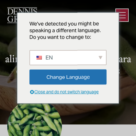
Ir para o conteúdo principal
Abrir m
We've detected you might be
speaking a different language.
À BASE DE PLANTAS
Do you want to change to:
Trazendo inovações em
alimentos à base de plantas para
EN
o mercado - de forma mais
Change Language
rápida e inteligente
Close and do not switch language