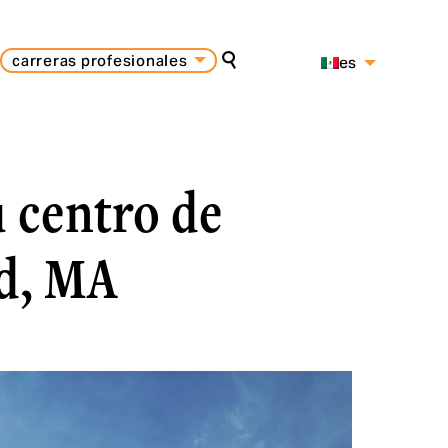
carreras profesionales
es
buscar en
pt
en
u centro de
ld, MA