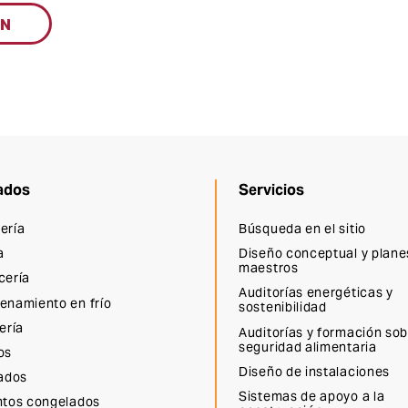
ÓN
ados
Servicios
ería
Búsqueda en el sitio
a
Diseño conceptual y plane
maestros
cería
Auditorías energéticas y
enamiento en frío
sostenibilidad
ería
Auditorías y formación so
seguridad alimentaria
os
Diseño de instalaciones
lados
Sistemas de apoyo a la
ntos congelados