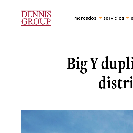
Ir al contenido principal
mercados
servicios
Big Y dupl
distr