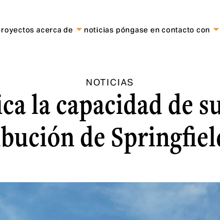
proyectos
acerca de
noticias
póngase en contacto con
NOTICIAS
ica la capacidad de s
ibución de Springfie