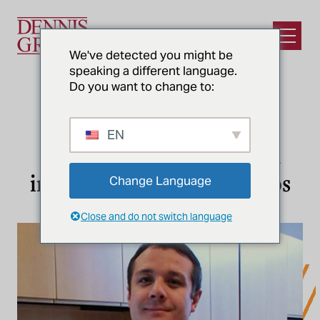
Ir al contenido principal
Abrir e
We've detected you might be
speaking a different language.
Do you want to change to:
NOTICIAS
Trent Moore, de Dennis
EN
Group, nombrado líder en
ingeniería menor de 40 años
Change Language
Close and do not switch language