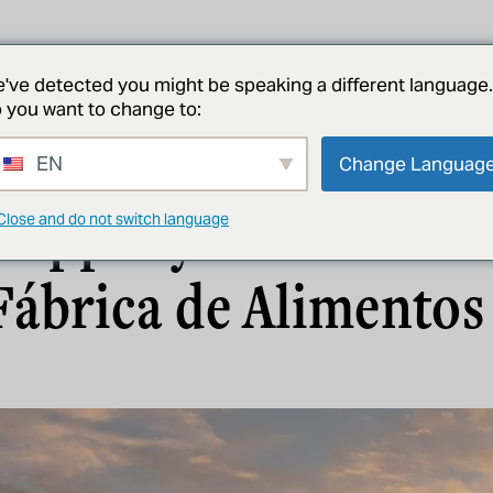
proyectos
acerca de
noticias
póngase en contacto con
've detected you might be speaking a different language.
 you want to change to:
EN
Change Languag
NOTICIAS
Pepper y Dennis Gro
Close and do not switch language
Fábrica de Alimentos