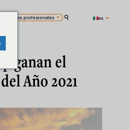
carreras profesionales
es
buscar en
pt
en
e
up ganan el
 del Año 2021