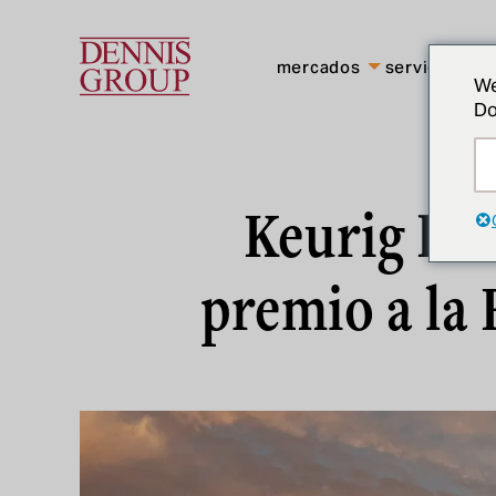
Ir al contenido principal
mercados
servicios
We
Do
Keurig Dr 
premio a la 