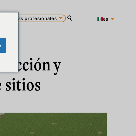
carreras profesionales
es
buscar en
pt
en
e
elección y
 sitios