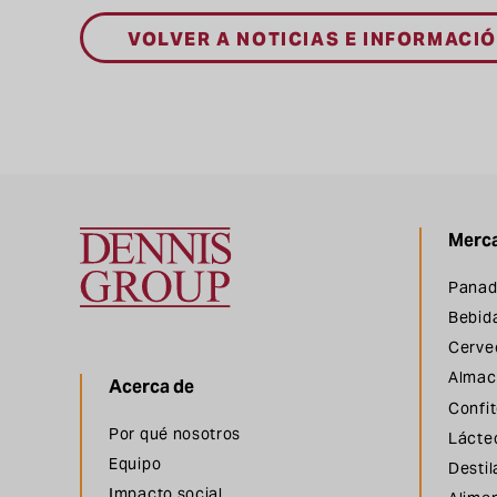
VOLVER A NOTICIAS E INFORMACI
Merc
Grupo Dennis
Panad
Bebid
Cerve
Almac
Acerca de
Confit
Por qué nosotros
Lácte
Equipo
Desti
Impacto social