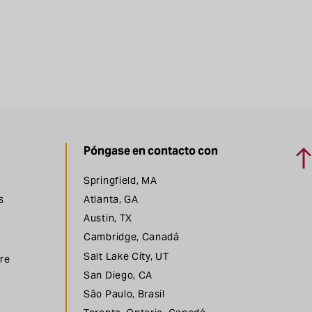
Vol
Póngase en contacto con
Springfield, MA
s
Atlanta, GA
Austin, TX
Cambridge, Canadá
Salt Lake City, UT
bre
San Diego, CA
São Paulo, Brasil