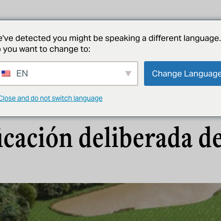
proyectos
acerca de
noticias
póngase en contacto con
've detected you might be speaking a different language.
 you want to change to:
EN
Change Languag
NOTICIAS
nas son clave en la s
Close and do not switch language
icación deliberada de