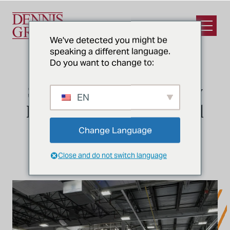
Ir al contenido principal
Abrir e
We've detected you might be
speaking a different language.
Do you want to change to:
NOTICIAS
Stop & Shop Green Energy
EN
Facility en Mass. obtiene el
premio al diseño y
Change Language
construcción
Close and do not switch language