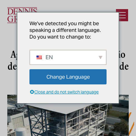
Ir para o conteúdo principal
Abrir m
We've detected you might be
speaking a different language.
Do you want to change to:
NOTÍCIAS E PERCEPÇÕES
Agri-Mark revela nova adição
EN
de secador por pulverização de
$21 milhões
Change Language
Close and do not switch language