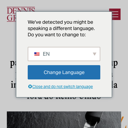
Ir para o conteúdo principal
Abrir m
We've detected you might be
speaking a different language.
Do you want to change to:
NOTÍCIAS E PERCEPÇÕES
Ivy Farm Technologies faz
EN
parceria com o Dennis Group
para projetar sua primeira
Change Language
instalação de carne cultivada
Close and do not switch language
fora do Reino Unido