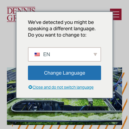
Ir para o conteúdo principal
Abrir m
We've detected you might be
speaking a different language.
Do you want to change to:
NOTÍCIAS E PERCEPÇÕES
Reconstrução de Salinas
EN
Change Language
Close and do not switch language