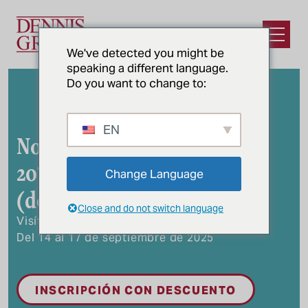
Ir al contenido principal
Abrir e
We've detected you might be
speaking a different language.
Do you want to change to:
EN
No te lo pierdas:
20%: Inscripción en el IBIE
Change Language
(desactivada)
Close and do not switch language
Visítenos en el stand N-7511
Del 14 al 17 de septiembre de 2025
INSCRIPCIÓN CON DESCUENTO