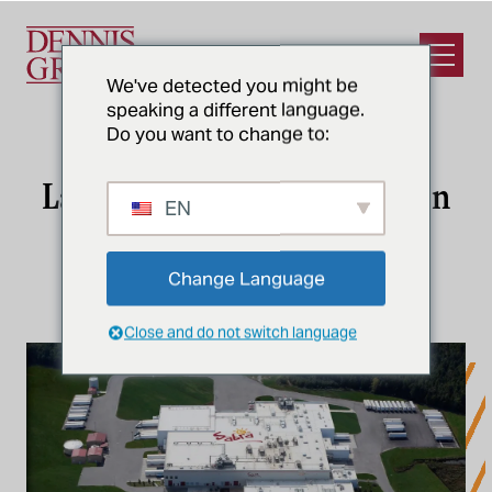
Ir al contenido principal
Abrir e
We've detected you might be
speaking a different language.
Do you want to change to:
NOTICIAS
Las instalaciones de Sabra en
EN
Virginia obtienen la
certificación LEED Gold
Change Language
Close and do not switch language