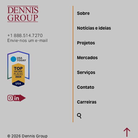
Sobre
Notícias e ideias
+1 888.514.7270
Envie-nos um e-mail
Projetos
Mercados
Serviços
Contato
Carreiras
Pesquisa
Voltar
© 2026 Dennis Group