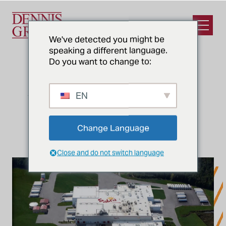
Ir para o conteúdo principal
Abrir m
We've detected you might be
speaking a different language.
Do you want to change to:
NOTÍCIAS E PERCEPÇÕES
As instalações do Sabra na
EN
Virgínia recebem a
certificação LEED Gold
Change Language
Close and do not switch language