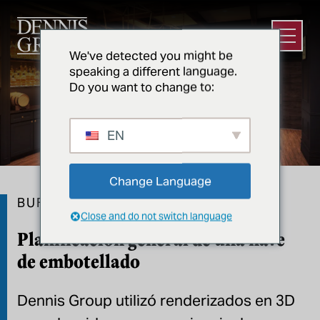
Ir al contenido principal
Abrir e
We've detected you might be
speaking a different language.
Do you want to change to:
EN
Change Language
PHOTOS
1
2
3
BUFFALO TRACE
Close and do not switch language
Planificación general de una nave
de embotellado
Dennis Group utilizó renderizados en 3D