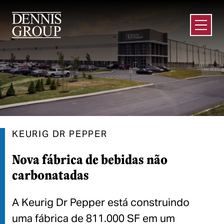
Ir para o conteúdo principal
Abrir m
KEURIG DR PEPPER
Nova fábrica de bebidas não
carbonatadas
A Keurig Dr Pepper está construindo
uma fábrica de 811.000 SF em um