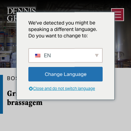
Ir para o conteúdo principal
Abrir m
We've detected you might be
speaking a different language.
Do you want to change to:
EN
Change Language
BOSTON BEER
Close and do not switch language
Grande reforma da sala de
brassagem