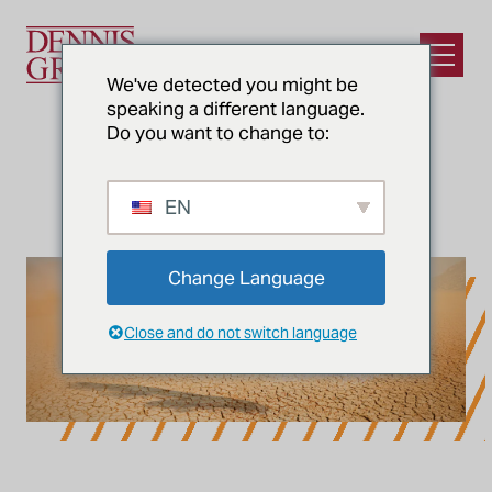
Ir para o conteúdo principal
Abrir m
We've detected you might be
speaking a different language.
Do you want to change to:
NOTÍCIAS E PERCEPÇÕES
Quando o poço seca
EN
Change Language
Close and do not switch language