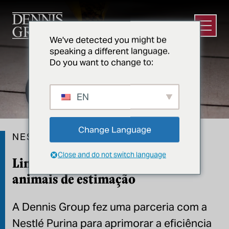
Ir para o conteúdo principal
Abrir m
We've detected you might be
speaking a different language.
Do you want to change to:
EN
Change Language
NESTLÉ PURINA
Close and do not switch language
Linha de ração desfiada para
animais de estimação
A Dennis Group fez uma parceria com a
Nestlé Purina para aprimorar a eficiência