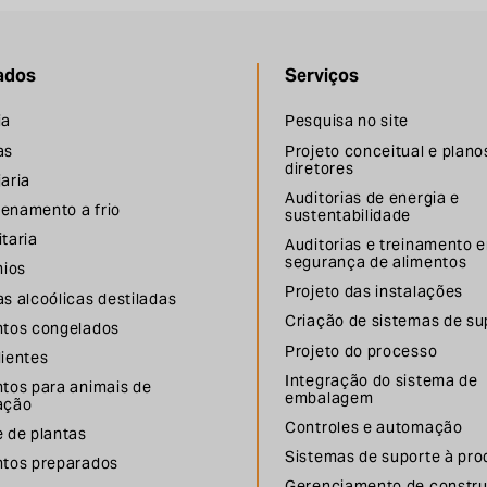
ados
Serviços
ia
Pesquisa no site
as
Projeto conceitual e plano
diretores
aria
Auditorias de energia e
enamento a frio
sustentabilidade
taria
Auditorias e treinamento 
segurança de alimentos
nios
Projeto das instalações
s alcoólicas destiladas
Criação de sistemas de su
ntos congelados
Projeto do processo
dientes
Integração do sistema de
ntos para animais de
embalagem
ação
Controles e automação
 de plantas
Sistemas de suporte à pr
ntos preparados
Gerenciamento de constr