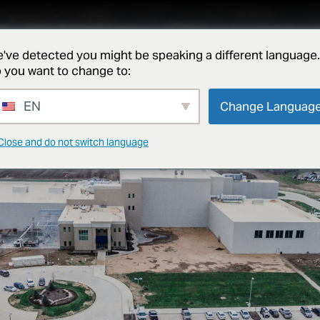
serviços
projetos
sobre
notícias e ideias
contato
've detected you might be speaking a different language.
 you want to change to:
EN
Change Languag
Close and do not switch language