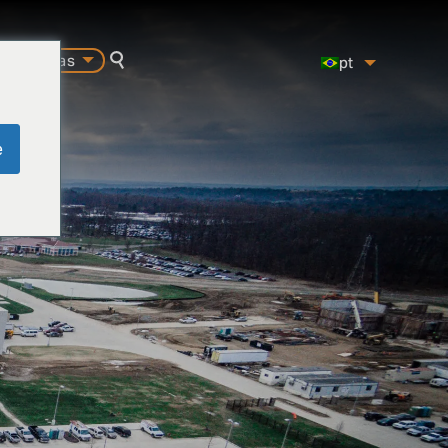
carreiras
pt
pesquisa
es
en
e