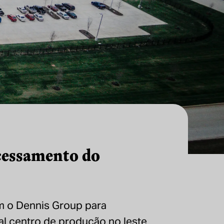
ocessamento do
m o Dennis Group para
al centro de produção no leste