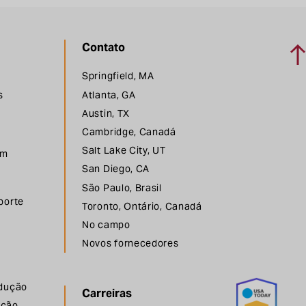
Vol
Contato
Springfield, MA
s
Atlanta, GA
Austin, TX
Cambridge, Canadá
Salt Lake City, UT
em
San Diego, CA
São Paulo, Brasil
porte
Toronto, Ontário, Canadá
No campo
Novos fornecedores
odução
Carreiras
ução