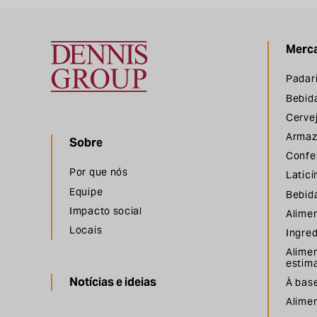
Merc
Grupo Dennis
Padar
Bebid
Cervej
Armaz
Sobre
Confei
Por que nós
Laticí
Equipe
Bebida
Impacto social
Alime
Locais
Ingre
Alime
estim
Notícias e ideias
À base
Alime