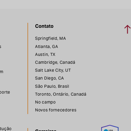
Vol
Contato
Springfield, MA
s
Atlanta, GA
Austin, TX
Cambridge, Canadá
Salt Lake City, UT
em
San Diego, CA
São Paulo, Brasil
porte
Toronto, Ontário, Canadá
No campo
Novos fornecedores
odução