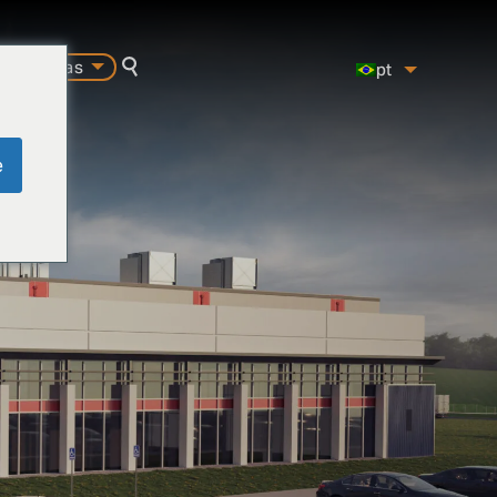
carreiras
pt
pesquisa
es
en
e