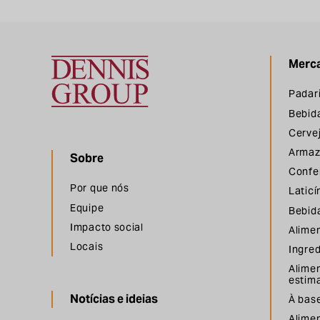
Merc
Grupo Dennis
Padar
Bebid
Cervej
Armaz
Sobre
Confei
Por que nós
Laticí
Equipe
Bebida
Impacto social
Alime
Locais
Ingre
Alime
estim
Notícias e ideias
À base
Alime