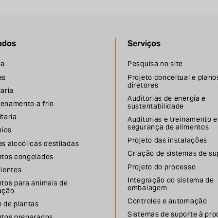
ados
Serviços
ia
Pesquisa no site
as
Projeto conceitual e plano
diretores
aria
Auditorias de energia e
enamento a frio
sustentabilidade
taria
Auditorias e treinamento 
segurança de alimentos
nios
Projeto das instalações
s alcoólicas destiladas
Criação de sistemas de su
ntos congelados
Projeto do processo
dientes
Integração do sistema de
ntos para animais de
embalagem
ação
Controles e automação
 de plantas
Sistemas de suporte à pr
ntos preparados