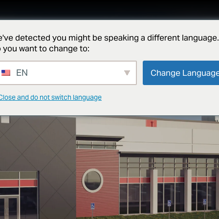
serviços
projetos
sobre
notícias e ideias
contato
've detected you might be speaking a different language.
 you want to change to:
EN
Change Languag
Close and do not switch language