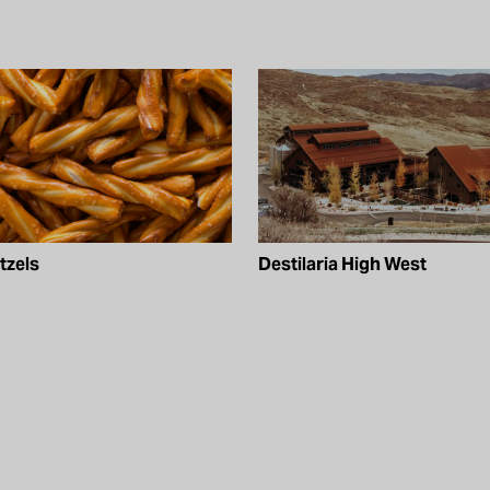
tzels
Destilaria High West